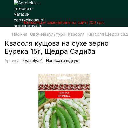
Мінімальне замовлення на сайті 200 грн.
Насіння
Овочеві культури
Квасоля
Квасоля Щедра сад
Квасоля кущова на сухе зерно
Еурека 15г, Щедра Садиба
Артикул:
kvasolya-1
Написати відгук