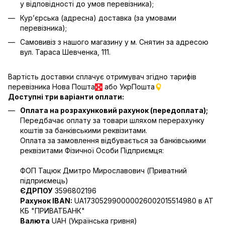
у відповідності до умов перевізника);
Кур’єрська (адресна) доставка (за умовами
перевізника);
Самовивіз з нашого магазину у м. Снятин за адресою
вул. Тараса Шевченка, 111.
Вартість доставки сплачує отримувач згідно тарифів
перевізника Нова Пошта
або УкрПошта
Доступні три варіанти оплати:
Оплата на розрахунковий рахунок (передоплата);
Передбачає оплату за товари шляхом перерахунку
коштів за банківськими реквізитами.
Оплата за замовлення відбувається за банківськими
реквізитами Фізичної Особи Підприємця:
ФОП Тацюк Дмитро Мирославович (Приватний
пiдприємець)
ЄДРПОУ
3596802196
Рахунок IBAN:
UA173052990000026002015514980 в АТ
КБ "ПРИВАТБАНК"
Валюта
UAH (Українська гривня)